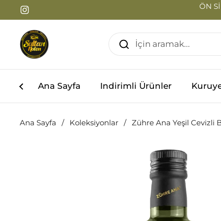
İçeriğe geç
ÖN Sİ
Instagram
Ana Sayfa
Indirimli Ürünler
Kuruy
Ana Sayfa
/
Koleksiyonlar
/
Zühre Ana Yeşil Cevizli B