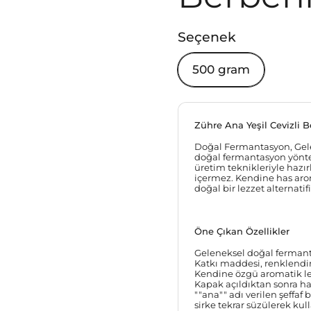
Seçenek
500 gram
Zühre Ana Yeşil Cevizli 
Doğal Fermantasyon, Gelen
doğal fermantasyon yöntem
üretim teknikleriyle hazı
içermez. Kendine has arom
doğal bir lezzet alternatif
Öne Çıkan Özellikler
Geleneksel doğal fermanta
Katkı maddesi, renklendir
Kendine özgü aromatik lez
Kapak açıldıktan sonra ha
""ana"" adı verilen şeffaf 
sirke tekrar süzülerek ku