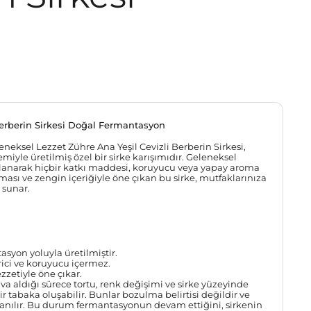
Berberin Sirkesi Doğal Fermantasyon
eksel Lezzet Zühre Ana Yeşil Cevizli Berberin Sirkesi,
iyle üretilmiş özel bir sirke karışımıdır. Geleneksel
rlanarak hiçbir katkı maddesi, koruyucu veya yapay aroma
ası ve zengin içeriğiyle öne çıkan bu sirke, mutfaklarınıza
i sunar.
syon yoluyla üretilmiştir.
ici ve koruyucu içermez.
zetiyle öne çıkar.
va aldığı sürece tortu, renk değişimi ve sirke yüzeyinde
bir tabaka oluşabilir. Bunlar bozulma belirtisi değildir ve
llanılır. Bu durum fermantasyonun devam ettiğini, sirkenin