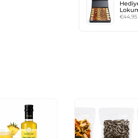
Hediye
Loku
Fiyat:
€44,95