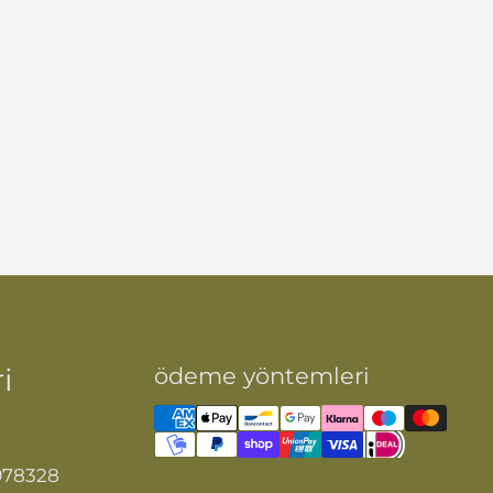
i
ödeme yöntemleri
978328