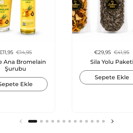
Satış fiyatı:
€11,95
Normal fiyat:
€14,95
Satış fiyatı:
€29,95
Normal f
€41,95
e Ana Bromelain
Sila Yolu Paket
Şurubu
Sepete Ekle
Sepete Ekle
Önceki slayt
Sonraki 