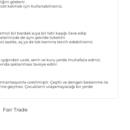
iğini gösterir.
ezzet katmak için kullanabilirsiniz.
mizi bir bardak suya bir tatlı kaşığı ilave edip
zelerinizde de aynı şekilde tüketim
iz saatte, aç ya da tok karnına tercih edebilirsiniz.
ışığından uzak, serin ve kuru yerde muhafaza ediniz.
ında saklanması tavsiye edilir.
rmantasyonla üretilmiştir. Çeşitli ve dengeli beslenme ile
erine geçmez. Çocukların ulaşamayacağı bir yerde
Fair Trade