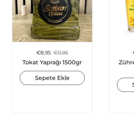
Satış fiyatı:
€8,95
Normal fiyat:
€11,95
Tokat Yaprağı 1500gr
Zühr
Sepete Ekle