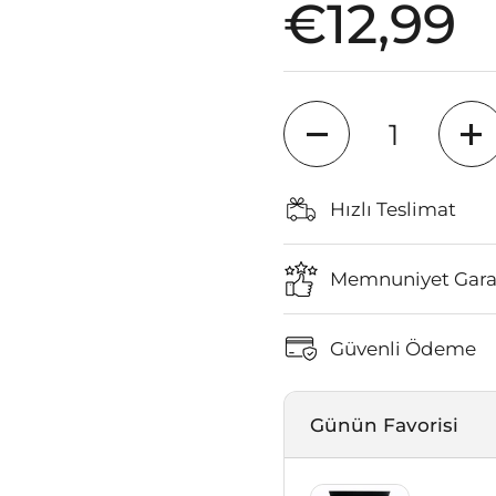
Fiyat:
€12,99
Miktar
Hızlı Teslimat
Memnuniyet Garan
Güvenli Ödeme
Günün Favorisi