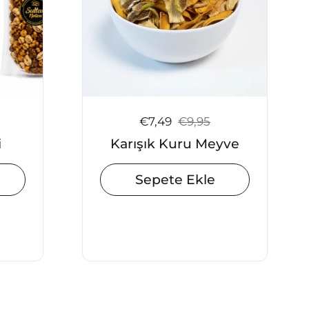
iyat:
Satış fiyatı:
€7,49
Normal fiyat:
€9,95
i
Karışık Kuru Meyve
Sepete Ekle
slayt