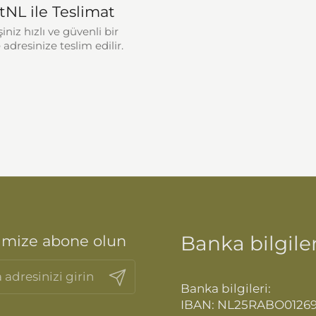
tNL ile Teslimat
şiniz hızlı ve güvenli bir
 adresinize teslim edilir.
Banka bilgiler
imize abone olun
Gönder
Banka bilgileri:
IBAN: NL25RABO0126