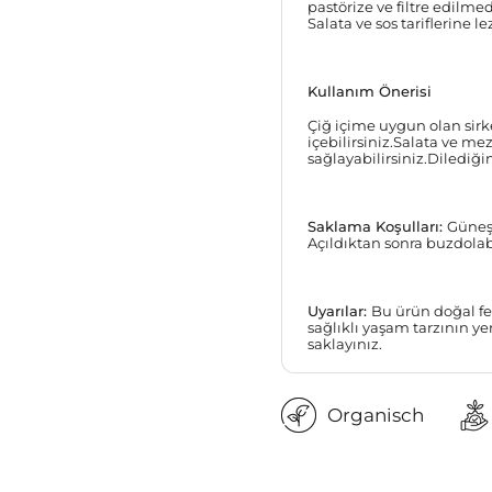
pastörize ve filtre edilmed
Salata ve sos tariflerine l
Kullanım Önerisi
Çiğ içime uygun olan sirke
içebilirsiniz.Salata ve me
sağlayabilirsiniz.Dilediğin
Saklama Koşulları:
Güneş 
Açıldıktan sonra buzdolab
Uyarılar:
Bu ürün doğal fe
sağlıklı yaşam tarzının y
saklayınız.
Organisch