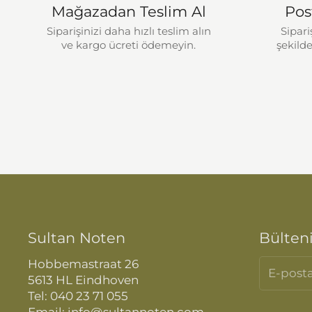
Mağazadan Teslim Al
Pos
Siparişinizi daha hızlı teslim alın
Sipari
ve kargo ücreti ödemeyin.
şekilde
Sultan Noten
Bülten
Hobbemastraat 26
5613 HL Eindhoven
Tel: 040 23 71 055