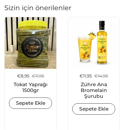
Sizin için önerilenler
Satış fiyatı:
€8,95
Normal fiyat:
€11,95
Satış fiyatı:
€11,95
Normal fiyat:
€14,95
Tokat Yaprağı
Zühre Ana
1500gr
Bromelain
Şurubu
Sepete Ekle
Sepete Ekle