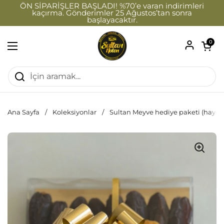
İçeriğe geç
ÖN SİPARİŞLER BAŞLADI! %70’e varan indirimleri
kaçırma. Gönderimler 25 Ağustos’tan sonra
başlayacaktır.
Sepeti a
0
Menüyü aç
Ana Sayfa
/
Koleksiyonlar
/
Sultan Meyve hediye paketi (hayırlı