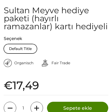
Sultan Meyve hediye
paketi (hayırlı
ramazanlar) kartı hediyeli
Seçenek
Default Title
Organisch
Fair Trade
Fiyat:
€17,49
Miktar
Sepete ekle