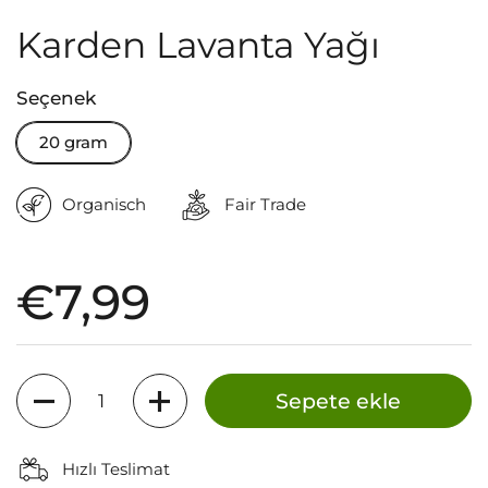
Karden Lavanta Yağı
Seçenek
20 gram
Organisch
Fair Trade
Fiyat:
€7,99
Miktar
Sepete ekle
Hızlı Teslimat