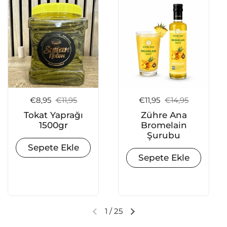
Satış fiyatı:
€8,95
Normal fiyat:
€11,95
Satış fiyatı:
€11,95
Normal fiyat:
€14,95
Tokat Yaprağı
Zühre Ana
1500gr
Bromelain
Şurubu
Sepete Ekle
Sepete Ekle
1
/
25
Önceki slayt
Sonraki slayt