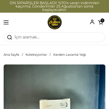
İçeriğe geç
ÖN SİPARİŞLER BAŞLADI! %70’e varan indirimleri
kaçırma. Gönderimler 25 Ağustos’tan sonra
başlayacaktır.
Sepeti a
0
Menüyü aç
Ana Sayfa
/
Koleksiyonlar
/
Karden Lavanta Yağı