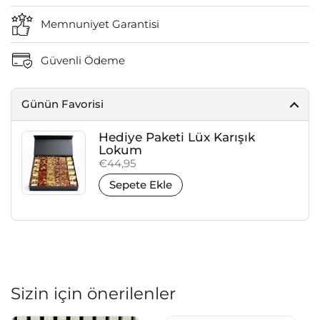
Memnuniyet Garantisi
Güvenli Ödeme
Günün Favorisi
Hediye Paketi Lüx Karışık
Lokum
Fiyat:
€44,95
Sepete Ekle
Sizin için önerilenler