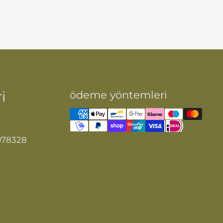
i
ödeme yöntemleri
978328