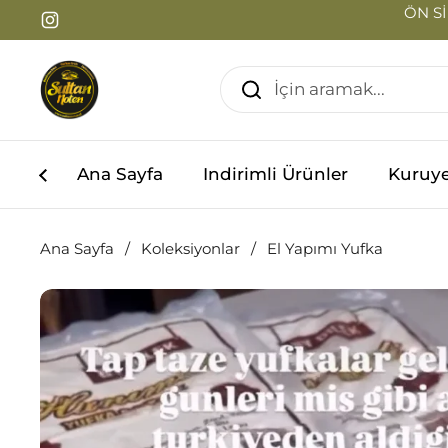
İçeriğe geç
ÖN Sİ
Instagram
Ana Sayfa
Indirimli Ürünler
Kuruy
Ana Sayfa
/
Koleksiyonlar
/
El Yapımı Yufka