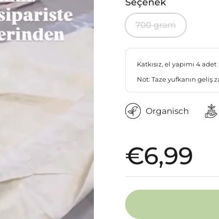
Seçenek
700 gram
Katkısız, el yapımı 4 adet
Not: Taze yufkanın geliş z
Organisch
Fiyat:
€6,99