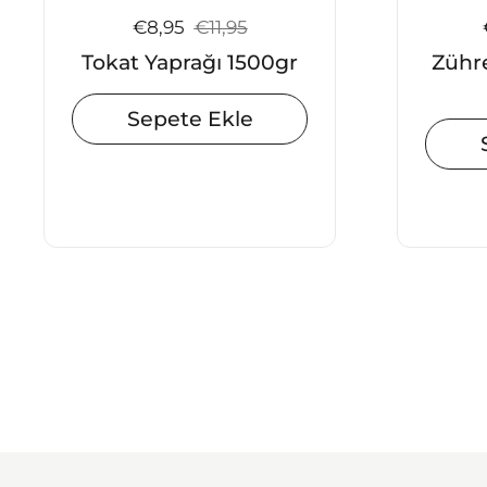
Satış fiyatı:
€8,95
Normal fiyat:
€11,95
Tokat Yaprağı 1500gr
Zühr
Sepete Ekle