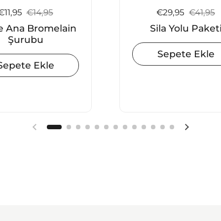
Satış fiyatı:
€11,95
Normal fiyat:
€14,95
Satış fiyatı:
€29,95
Normal f
€41,95
e Ana Bromelain
Sila Yolu Paket
Şurubu
Sepete Ekle
Sepete Ekle
Önceki slayt
Sonraki 