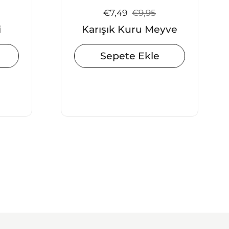
iyat:
Satış fiyatı:
€7,49
Normal fiyat:
€9,95
i
Karışık Kuru Meyve
Sepete Ekle
slayt