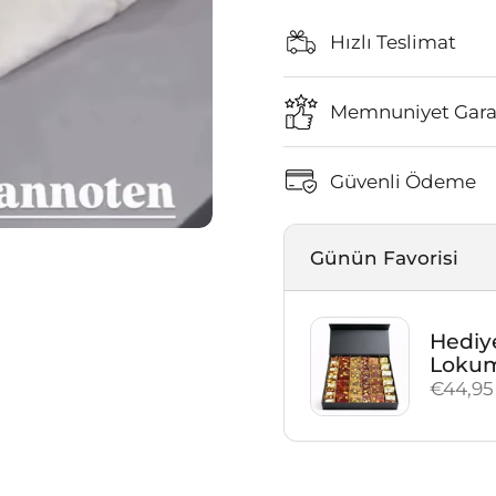
Hızlı Teslimat
Memnuniyet Garan
Güvenli Ödeme
Günün Favorisi
Hediye
Loku
Fiyat:
€44,95