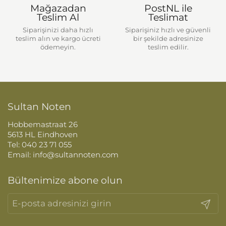
Mağazadan
PostNL ile
Teslim Al
Teslimat
Siparişinizi daha hızlı
Siparişiniz hızlı ve güvenli
teslim alın ve kargo ücreti
bir şekilde adresinize
ödemeyin.
teslim edilir.
Sultan Noten
Hobbemastraat 26
5613 HL Eindhoven
Tel: 040 23 71 055
Email: info@sultannoten.com
Bültenimize abone olun
Gönder