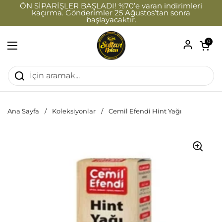
İçeriğe geç
ÖN SİPARİŞLER BAŞLADI! %70’e varan indirimleri
kaçırma. Gönderimler 25 Ağustos’tan sonra
başlayacaktır.
Sepeti a
0
Menüyü aç
Ana Sayfa
/
Koleksiyonlar
/
Cemil Efendi Hint Yağı