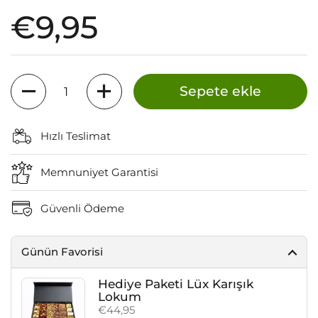
Fiyat:
€9,95
Miktar
Sepete ekle
Hızlı Teslimat
Memnuniyet Garantisi
Güvenli Ödeme
Günün Favorisi
Hediye Paketi Lüx Karışık
Lokum
Fiyat:
€44,95