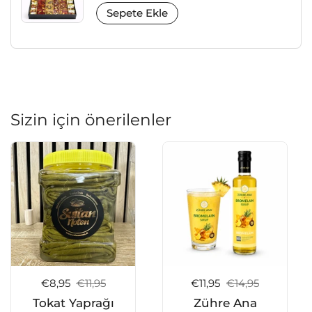
Sepete Ekle
Sizin için önerilenler
Satış fiyatı:
€8,95
Normal fiyat:
€11,95
Satış fiyatı:
€11,95
Normal fiyat:
€14,95
Tokat Yaprağı
Zühre Ana