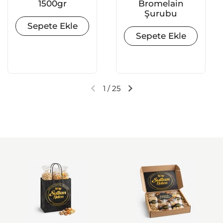
1500gr
Bromelain
Şurubu
Sepete Ekle
Sepete Ekle
1
/
25
Önceki slayt
Sonraki slayt