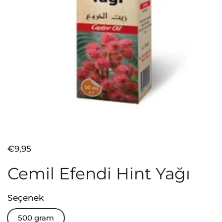
Fiyat:
€9,95
Cemil Efendi Hint Yağı
Seçenek
500 gram