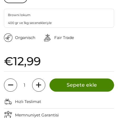
Browni lokum
400 gr ve 1kg secenekleriyle
Organisch
Fair Trade
Fiyat:
€12,99
Miktar
Sepete ekle
Hızlı Teslimat
Memnuniyet Garantisi