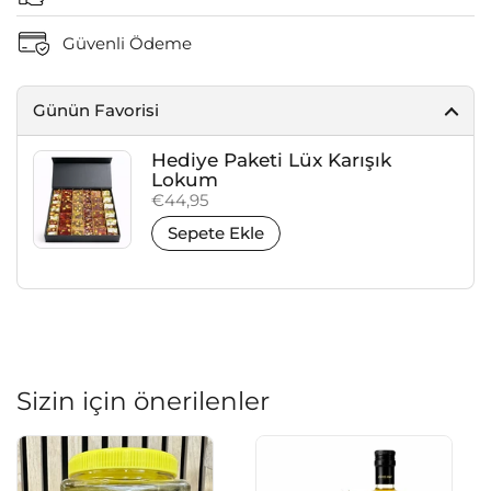
Güvenli Ödeme
Günün Favorisi
Hediye Paketi Lüx Karışık
Lokum
Fiyat:
€44,95
Sepete Ekle
Sizin için önerilenler