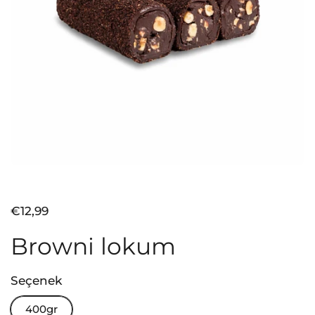
Fiyat:
€12,99
Browni lokum
Seçenek
400gr