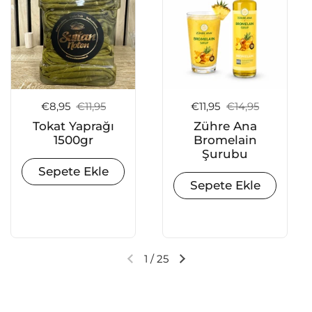
Satış fiyatı:
€8,95
Normal fiyat:
€11,95
Satış fiyatı:
€11,95
Normal fiyat:
€14,95
Tokat Yaprağı
Zühre Ana
1500gr
Bromelain
Şurubu
Sepete Ekle
Sepete Ekle
1
/
25
Önceki slayt
Sonraki slayt