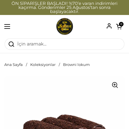
İçeriğe geç
ÖN SİPARİŞLER BAŞLADI! %70’e varan indirimleri
kaçırma. Gönderimler 25 Ağustos’tan sonra
başlayacaktır.
Sepeti a
0
Menüyü aç
Ana Sayfa
/
Koleksiyonlar
/
Browni lokum