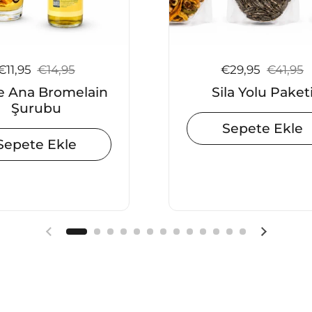
Satış fiyatı:
€11,95
Normal fiyat:
€14,95
Satış fiyatı:
€29,95
Normal f
€41,95
e Ana Bromelain
Sila Yolu Paket
Şurubu
Sepete Ekle
Sepete Ekle
Önceki slayt
Sonraki 