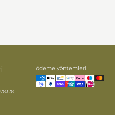
i
ödeme yöntemleri
978328