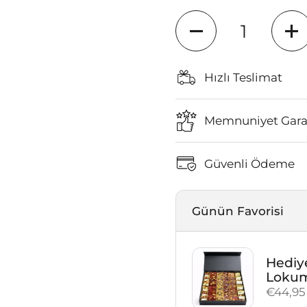
Miktar
Hızlı Teslimat
Memnuniyet Garan
Güvenli Ödeme
Günün Favorisi
Hediye
Loku
Fiyat:
€44,95