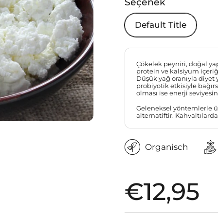
Seçenek
Default Title
Çökelek peyniri, doğal yapı
protein ve kalsiyum içeriğ
Düşük yağ oranıyla diyet ya
probiyotik etkisiyle bağır
olması ise enerji seviyesin
Geleneksel yöntemlerle üre
alternatiftir. Kahvaltılard
Organisch
Fiyat:
€12,95