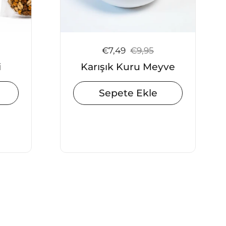
iyat:
Satış fiyatı:
€7,49
Normal fiyat:
€9,95
i
Karışık Kuru Meyve
Sepete Ekle
slayt