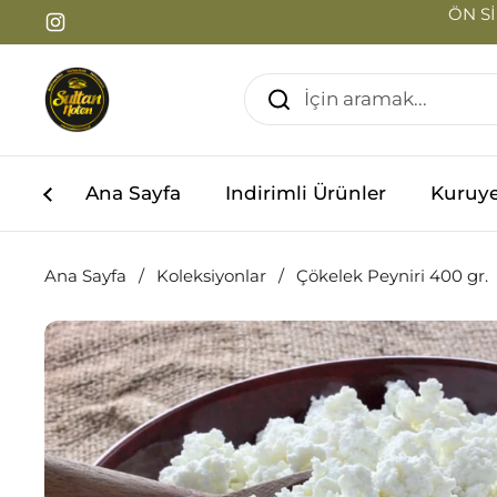
İçeriğe geç
ÖN Sİ
Instagram
Ana Sayfa
Indirimli Ürünler
Kuruy
Ana Sayfa
/
Koleksiyonlar
/
Çökelek Peyniri 400 gr.