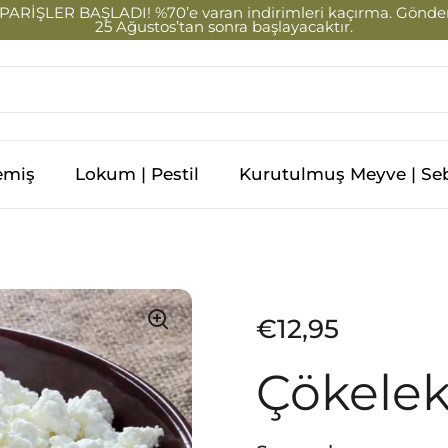
PARİŞLER BAŞLADI! %70’e varan indirimleri kaçırma. Gönde
25 Ağustos’tan sonra başlayacaktır.
emiş
Lokum | Pestil
Kurutulmuş Meyve | Seb
Fiyat:
€12,95
Çökelek