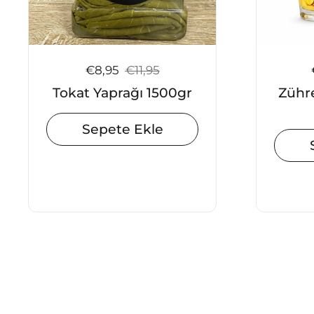
Satış fiyatı:
€8,95
Normal fiyat:
€11,95
Tokat Yaprağı 1500gr
Zühr
Sepete Ekle